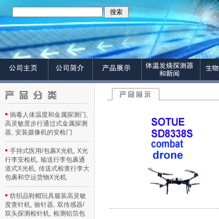
•
病毒人体温度和金属探测门,
高灵敏度步行通过式金属探测
器, 安装摄像机的安检门
•
手持式医用/包裹X光机, X光
行李安检机, 输送行李包裹通
道式X光机, 传送式检查行李大
包裹和空运货物X光机
•
纺织品鞋帽玩具服装高灵敏
度查针机, 验针器, 双传感器/
双头探测检针机, 检测铝箔包