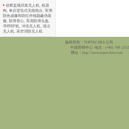
•
侦察监视武装无人机, 机器
狗, 单兵背负式无线电台, 军用
防热成像和防红外线隐蔽伪装
服, 防弹背心, 军用防弹头盔,
寻呼BP机, 冲洗无人机, 清洁
无人机, 高空消防无人机
版权所有：TOPTECHES 公
中国营销中心:
电话：(+86) -769 -2312
网址：
http://www.topteches.com