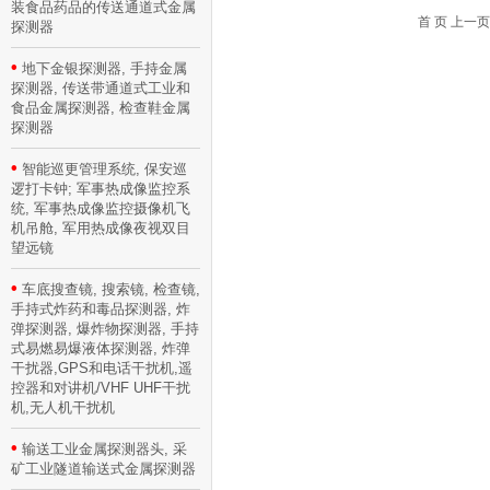
装食品药品的传送通道式金属
首 页 上一页
探测器
•
地下金银探测器, 手持金属
探测器, 传送带通道式工业和
食品金属探测器, 检查鞋金属
探测器
•
智能巡更管理系统, 保安巡
逻打卡钟; 军事热成像监控系
统, 军事热成像监控摄像机飞
机吊舱, 军用热成像夜视双目
望远镜
•
车底搜查镜, 搜索镜, 检查镜,
手持式炸药和毒品探测器, 炸
弹探测器, 爆炸物探测器, 手持
式易燃易爆液体探测器, 炸弹
干扰器,GPS和电话干扰机,遥
控器和对讲机/VHF UHF干扰
机,无人机干扰机
•
输送工业金属探测器头, 采
矿工业隧道输送式金属探测器